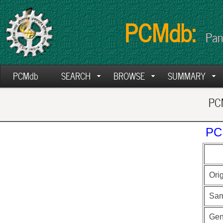
PCMdb:
Pan
PCMdb
SEARCH
BROWSE
SUMMARY
PCM
PC
Ori
Sam
Ge