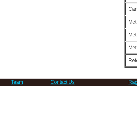
Can
Met
Met
Met
Ref
Team
Contact Us
Rag