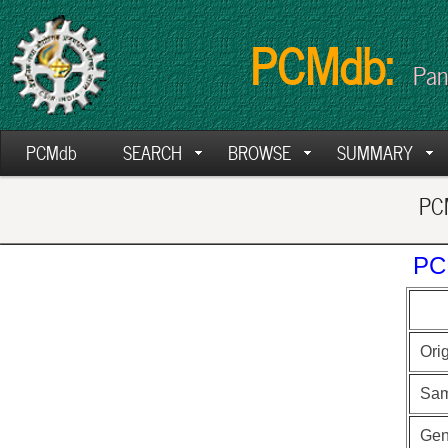
PCMdb:
Pan
PCMdb
SEARCH
BROWSE
SUMMARY
PCM
PC
Ori
Sam
Ge