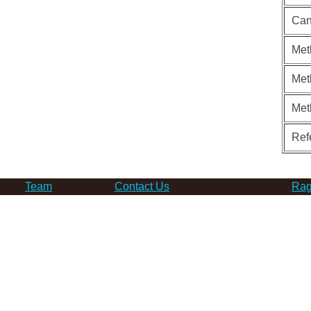
Can
Met
Met
Met
Ref
Team
Contact Us
Rag