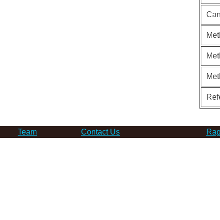
Can
Met
Met
Met
Ref
Team
Contact Us
Rag