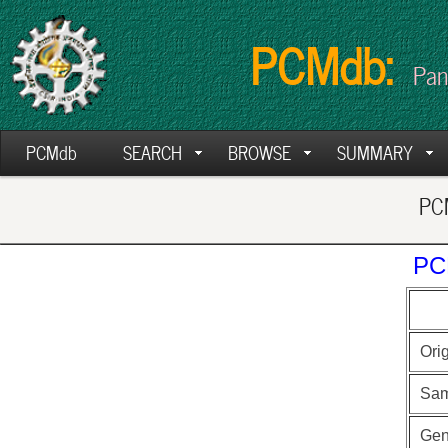
PCMdb:
Pan
PCMdb
SEARCH
BROWSE
SUMMARY
PCM
PC
Ori
Sam
Ge