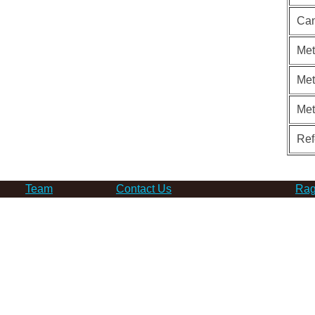
Can
Met
Met
Me
Ref
Team
Contact Us
Rag