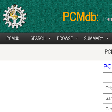
PCMdb:
Pan
PCMdb
SEARCH
BROWSE
SUMMARY
PCM
PC
Ori
Sa
Ge