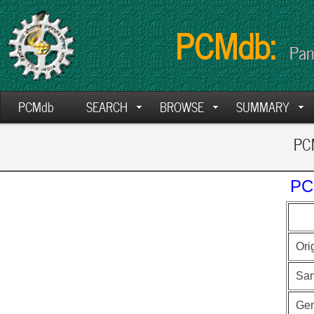
PCMdb:
Pan
PCMdb
SEARCH
BROWSE
SUMMARY
PCM
PC
Ori
Sa
Ge