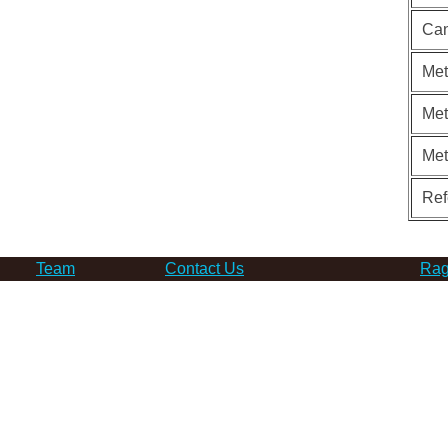
Can
Met
Met
Me
Ref
Team
Contact Us
Rag