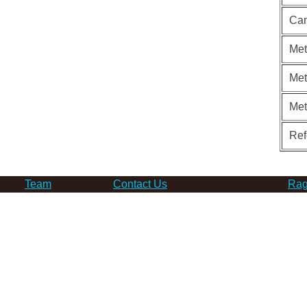
Can
Met
Met
Me
Ref
Team
Contact Us
Rag