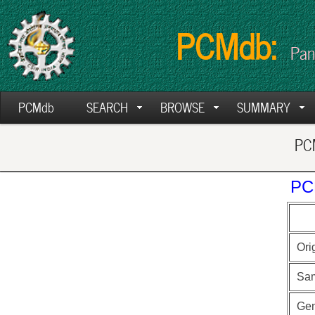
PCMdb:
Pan
PCMdb
SEARCH
BROWSE
SUMMARY
PCM
PC
Ori
Sa
Ge