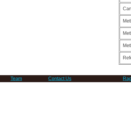
Can
Met
Met
Met
Ref
Team
Contact Us
Rag