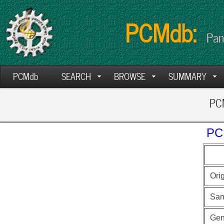
PCMdb:
Pan
PCMdb
SEARCH
BROWSE
SUMMARY
PCM
PC
Ori
Sam
Ge