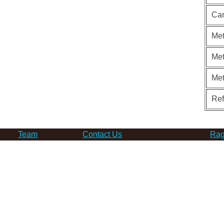
Can
Met
Met
Me
Re
Team
Contact Us
Rag