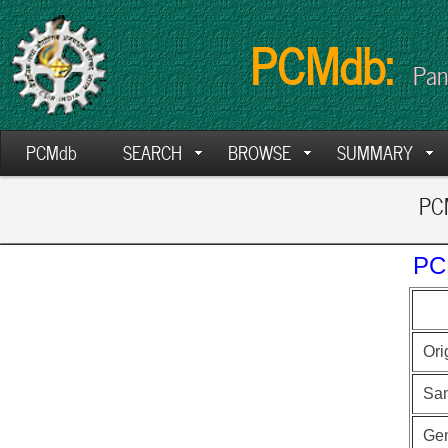
PCMdb:
Pan
PCMdb
SEARCH
BROWSE
SUMMARY
PCM
PC
Ori
Sa
Ge