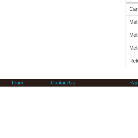
Can
Met
Met
Met
Ref
Team
Contact Us
Rag