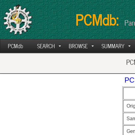
PCMdb:
Pan
PCMdb
SEARCH
BROWSE
SUMMARY
PCM
PC
Ori
Sam
Ge