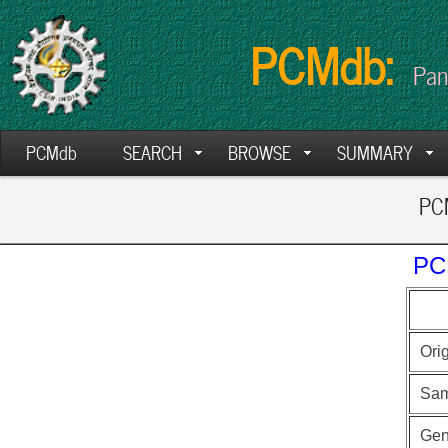
PCMdb:
Pan
PCMdb
SEARCH
BROWSE
SUMMARY
PCM
PC
Ori
Sam
Ge