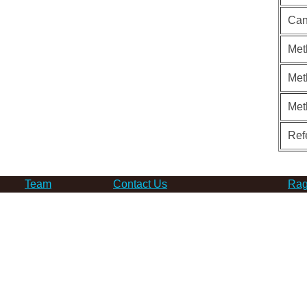
Can
Met
Met
Met
Ref
Team
Contact Us
Rag