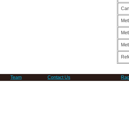
Can
Met
Met
Met
Ref
Team
Contact Us
Rag