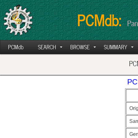
PCMdb:
Pan
PCMdb
SEARCH
BROWSE
SUMMARY
PCM
PC
Ori
Sam
Ge