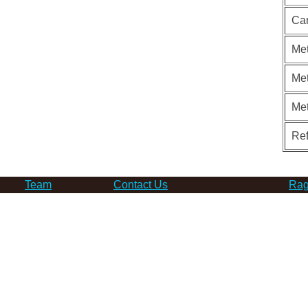
Ca
Met
Met
Me
Re
Team
Contact Us
Rag