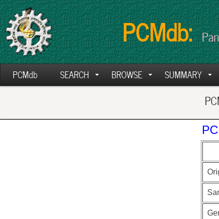
PCMdb:
Pan
PCMdb
SEARCH
BROWSE
SUMMARY
PCM
PC
Ori
Sa
Ge