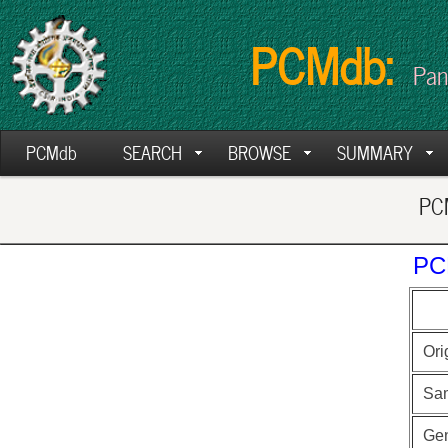
PCMdb:
Pan
PCMdb
SEARCH
BROWSE
SUMMARY
PCM
PC
Ori
Sa
Ge