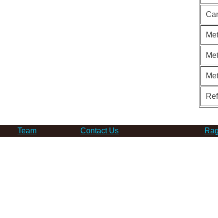
Can
Met
Met
Me
Re
Team
Contact Us
Rag