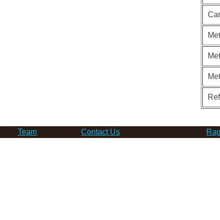
Can
Met
Met
Me
Re
Team
Contact Us
Rag