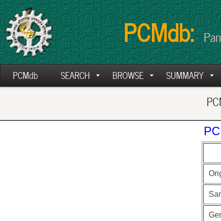
PCMdb:
Pan
PCMdb
SEARCH
BROWSE
SUMMARY
PCM
PC
Ori
Sa
Ge