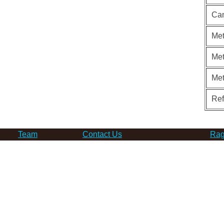
Can
Met
Met
Me
Re
Team
Contact Us
Rag