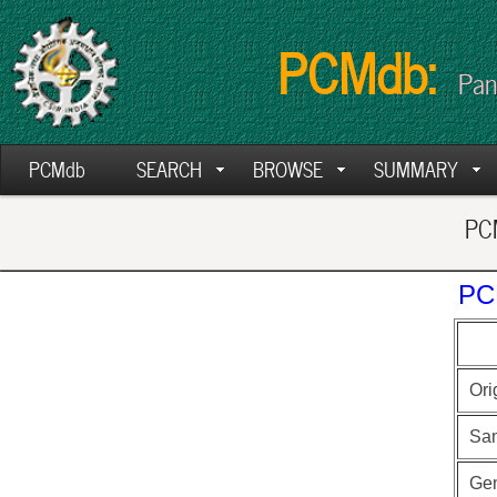
PCMdb:
Pan
PCMdb
SEARCH
BROWSE
SUMMARY
PCM
PC
Ori
Sa
Ge