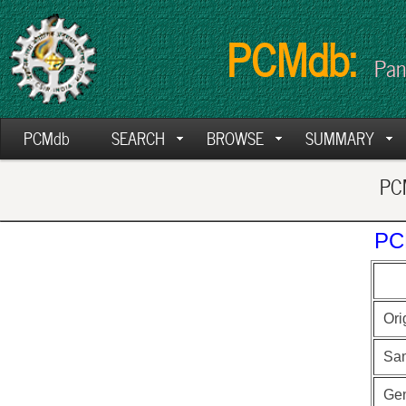
PCMdb:
Pan
PCMdb
SEARCH
BROWSE
SUMMARY
PCM
PC
Ori
Sa
Ge