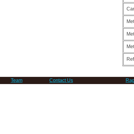
Can
Met
Met
Me
Re
Team
Contact Us
Rag