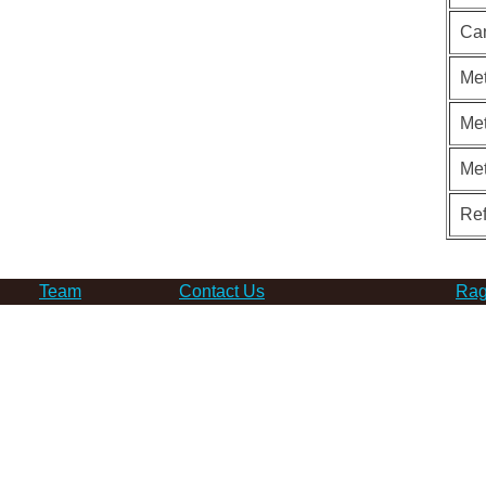
Ca
Met
Met
Me
Re
Team
Contact Us
Rag