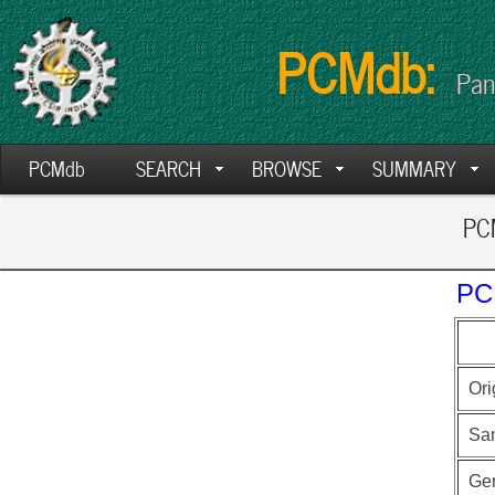
PCMdb:
Pan
PCMdb
SEARCH
BROWSE
SUMMARY
PCM
PC
Ori
Sa
Ge