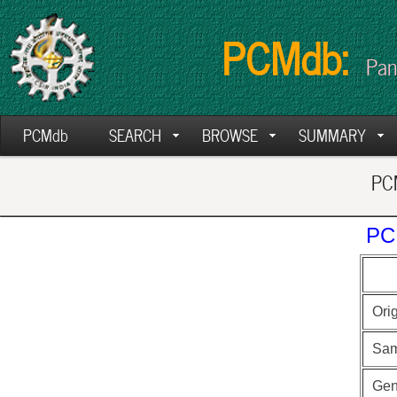
PCMdb:
Pan
PCMdb
SEARCH
BROWSE
SUMMARY
PCM
PC
Ori
Sam
Ge