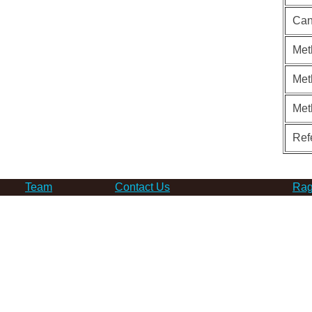
Can
Met
Met
Met
Ref
Team
Contact Us
Rag