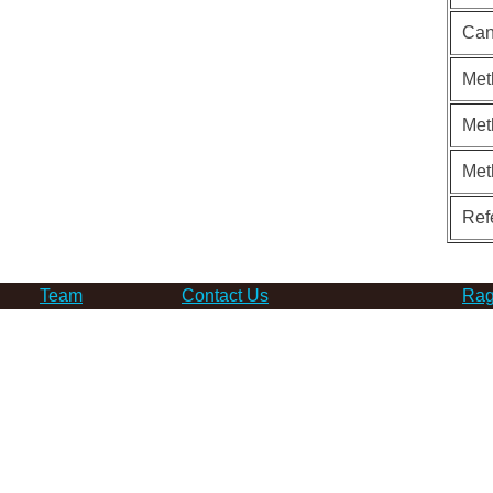
Can
Met
Met
Met
Ref
Team
Contact Us
Rag