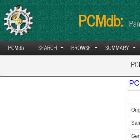
PCMdb:
Pan
PCMdb
SEARCH
BROWSE
SUMMARY
PCM
PC
Ori
Sam
Ge