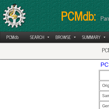
PCMdb:
Pan
PCMdb
SEARCH
BROWSE
SUMMARY
PCM
PC
Ori
Sam
Ge