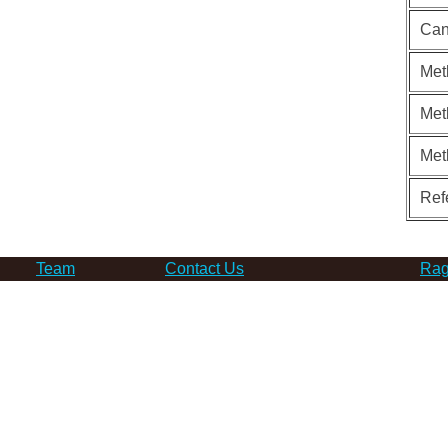
Can
Met
Met
Met
Ref
Team
Contact Us
Rag