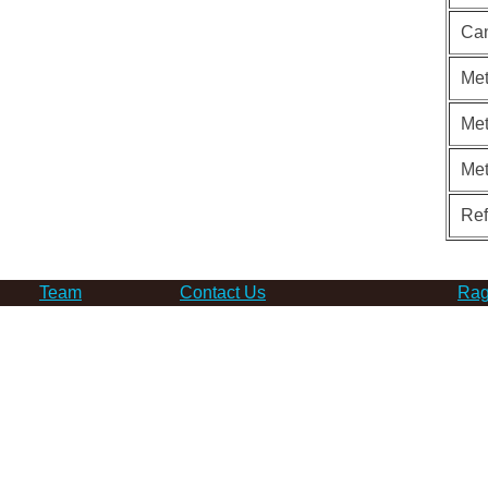
Can
Met
Met
Me
Re
Team
Contact Us
Rag