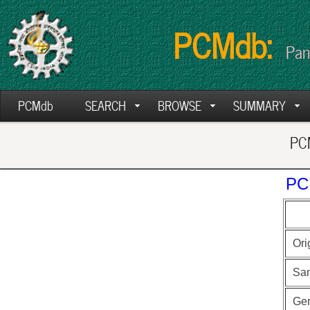
PCMdb:
Pan
PCMdb
SEARCH
BROWSE
SUMMARY
PCM
PC
Ori
Sa
Ge