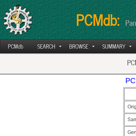
PCMdb:
Pan
PCMdb
SEARCH
BROWSE
SUMMARY
PCM
PC
Ori
Sam
Ge