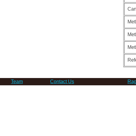
Can
Met
Met
Met
Ref
Team
Contact Us
Rag