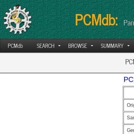
PCMdb:
Pan
PCMdb
SEARCH
BROWSE
SUMMARY
PCM
PC
Ori
Sa
Ge