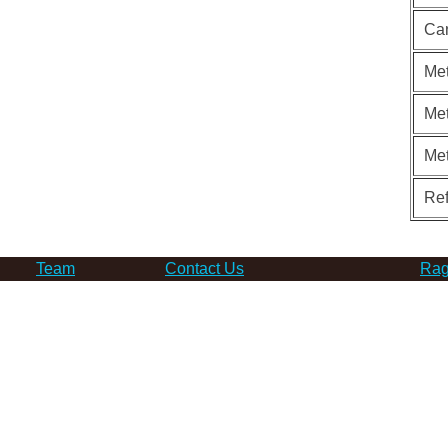
Ca
Met
Met
Me
Re
Team
Contact Us
Rag