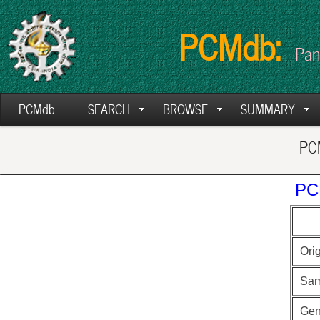
PCMdb:
Pan
PCMdb
SEARCH
BROWSE
SUMMARY
PCM
PC
Ori
Sam
Ge