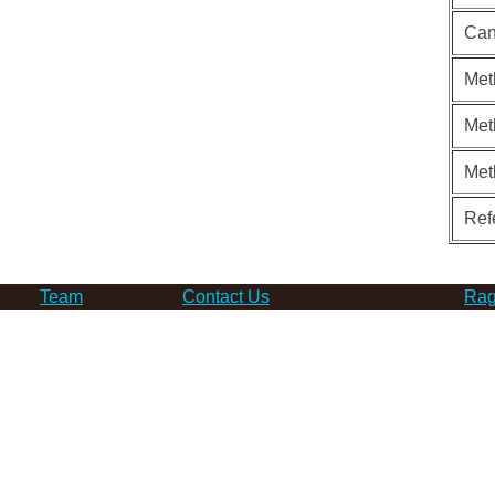
Can
Met
Met
Met
Ref
Team
Contact Us
Rag