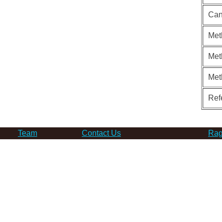
Can
Met
Met
Met
Ref
Team
Contact Us
Rag