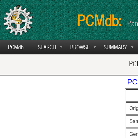
PCMdb:
Pan
PCMdb
SEARCH
BROWSE
SUMMARY
PCM
PC
Ori
Sam
Ge