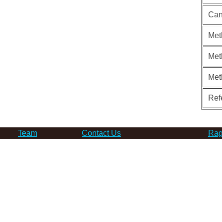
Can
Met
Met
Met
Ref
Team
Contact Us
Rag