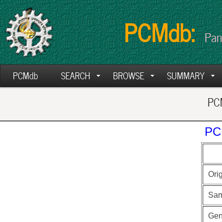
PCMdb:
Pan
PCMdb
SEARCH
BROWSE
SUMMARY
PCM
PC
Ori
Sam
Ge