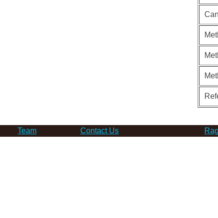
Can
Met
Met
Met
Ref
Team
Contact Us
Rag