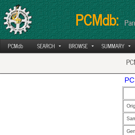
PCMdb:
Pan
PCMdb
SEARCH
BROWSE
SUMMARY
PCM
PC
Ori
Sam
Ge