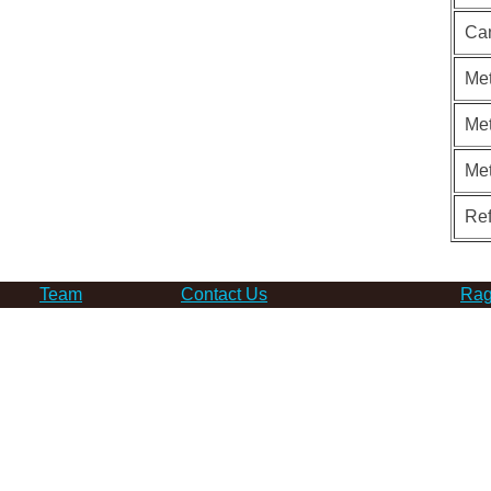
Ca
Met
Met
Me
Re
Team
Contact Us
Rag