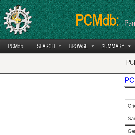
PCMdb:
Pan
PCMdb
SEARCH
BROWSE
SUMMARY
PCM
PC
Ori
Sa
Ge