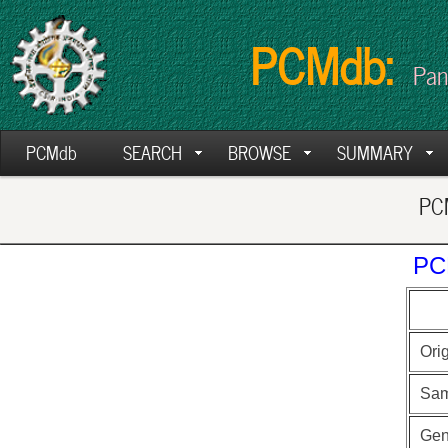
PCMdb:
Pan
PCMdb
SEARCH
BROWSE
SUMMARY
PCM
PC
Ori
Sam
Ge