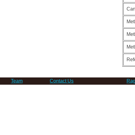
Can
Met
Met
Met
Ref
Team
Contact Us
Rag