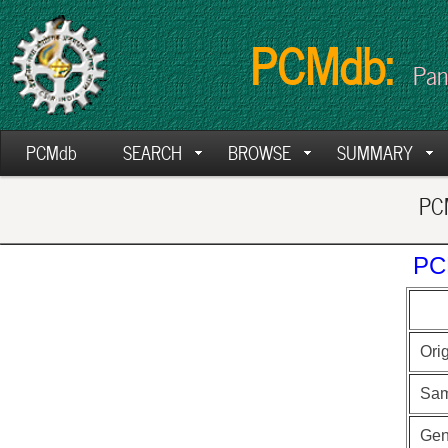
PCMdb:
Pan
PCMdb
SEARCH
BROWSE
SUMMARY
PCM
PC
Ori
Sam
Ge