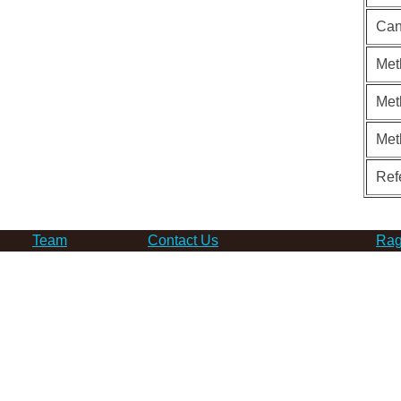
Can
Met
Met
Met
Ref
Team
Contact Us
Rag