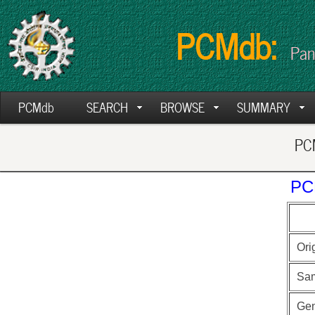
PCMdb:
Pan
PCMdb
SEARCH
BROWSE
SUMMARY
PCM
PC
Ori
Sa
Ge