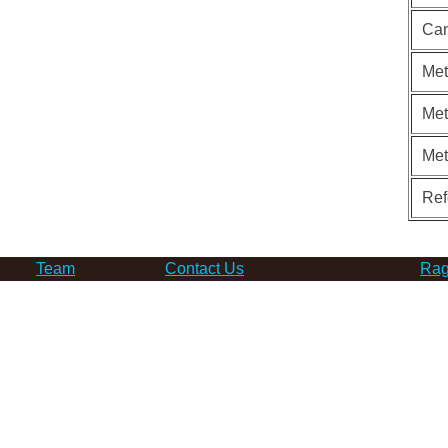
Can
Met
Met
Me
Ref
Team
Contact Us
Rag