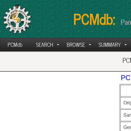
PCMdb:
Pan
PCMdb
SEARCH
BROWSE
SUMMARY
PCM
PC
Ori
Sa
Ge