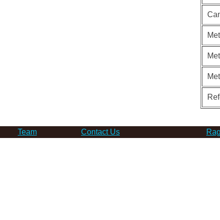
Can
Met
Met
Me
Ref
Team
Contact Us
Rag