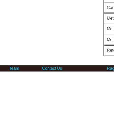
Can
Met
Met
Met
Ref
Team
Contact Us
Rag