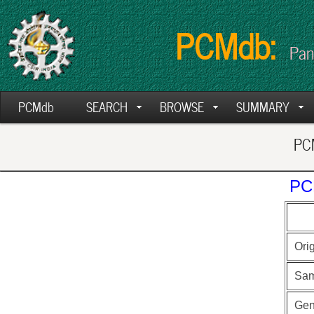
PCMdb:
Pan
PCMdb
SEARCH
BROWSE
SUMMARY
PCM
PC
Ori
Sam
Ge