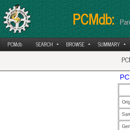
PCMdb:
Pan
PCMdb
SEARCH
BROWSE
SUMMARY
PCM
PC
Ori
Sam
Ge