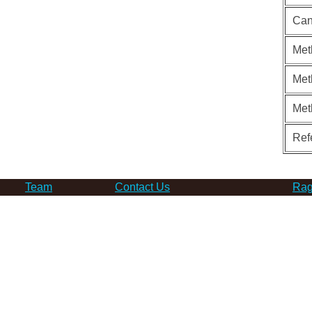
Can
Met
Met
Met
Ref
Team
Contact Us
Rag