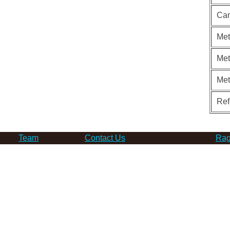
Can
Met
Met
Me
Ref
Team
Contact Us
Rag