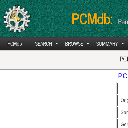
PCMdb:
Pan
PCMdb
SEARCH
BROWSE
SUMMARY
PCM
PC
Ori
Sa
Ge