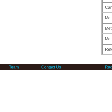
Can
Met
Met
Met
Ref
Team
Contact Us
Rag