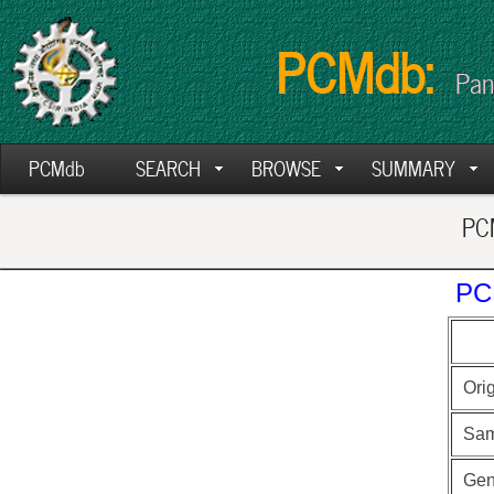
PCMdb:
Pan
PCMdb
SEARCH
BROWSE
SUMMARY
PCM
PC
Ori
Sam
Ge