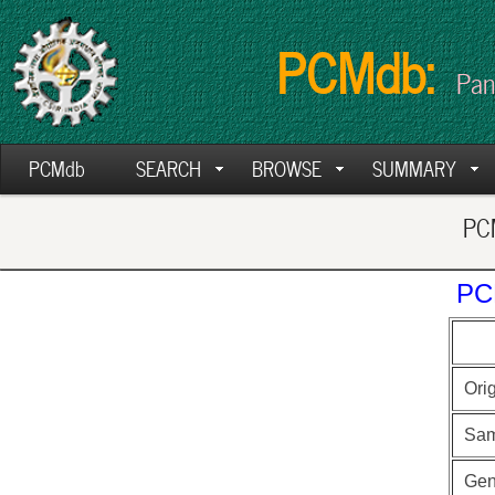
PCMdb:
Pan
PCMdb
SEARCH
BROWSE
SUMMARY
PCM
PC
Ori
Sam
Ge