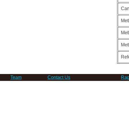
Can
Met
Met
Met
Ref
Team
Contact Us
Rag