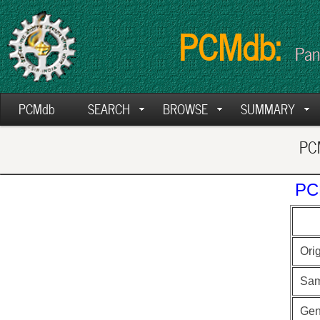
PCMdb:
Pan
PCMdb
SEARCH
BROWSE
SUMMARY
PCM
PC
Ori
Sam
Ge