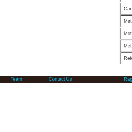
Can
Met
Met
Met
Ref
Team
Contact Us
Rag