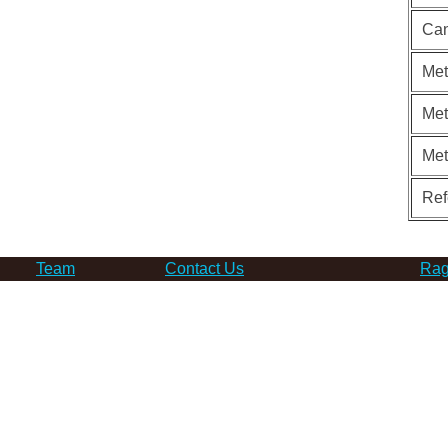
Can
Met
Met
Me
Ref
Team
Contact Us
Rag