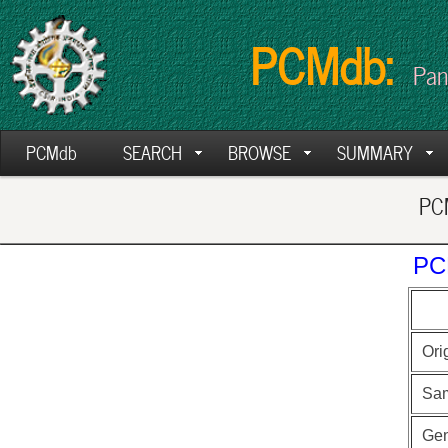
PCMdb:
Pan
PCMdb
SEARCH
BROWSE
SUMMARY
PCM
PC
Ori
Sa
Ge