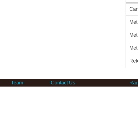
Can
Met
Met
Met
Ref
Team
Contact Us
Rag