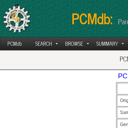
PCMdb:
Pan
PCMdb
SEARCH
BROWSE
SUMMARY
PCM
PC
Ori
Sam
Ge