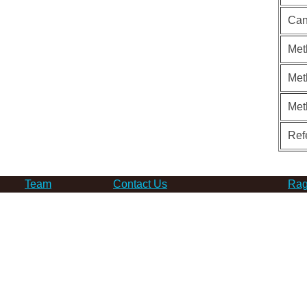
Can
Met
Met
Met
Ref
Team
Contact Us
Rag