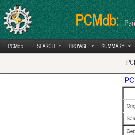
PCMdb:
Pan
PCMdb
SEARCH
BROWSE
SUMMARY
PCM
PC
Ori
Sam
Ge