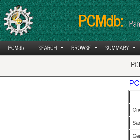
PCMdb:
Pan
PCMdb
SEARCH
BROWSE
SUMMARY
PCM
PC
Ori
Sa
Ge