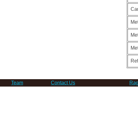
Ca
Met
Met
Me
Re
Team
Contact Us
Rag