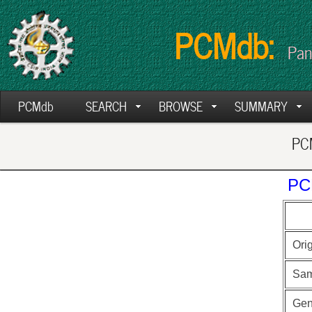
PCMdb:
Pan
PCMdb
SEARCH
BROWSE
SUMMARY
PCM
PC
Ori
Sam
Ge