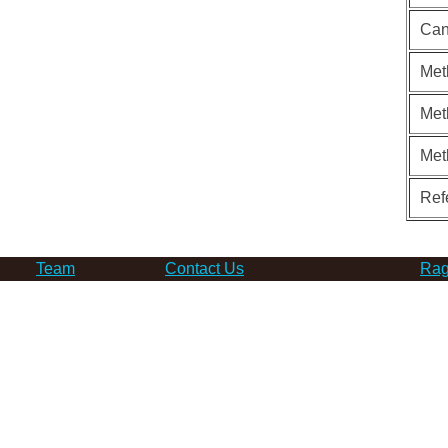
Can
Met
Met
Met
Ref
Team
Contact Us
Rag