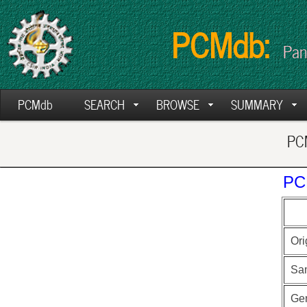
PCMdb:
Pan
PCMdb
SEARCH
BROWSE
SUMMARY
PCM
PC
Ori
Sa
Ge