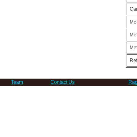
Ca
Met
Met
Me
Re
Team
Contact Us
Rag