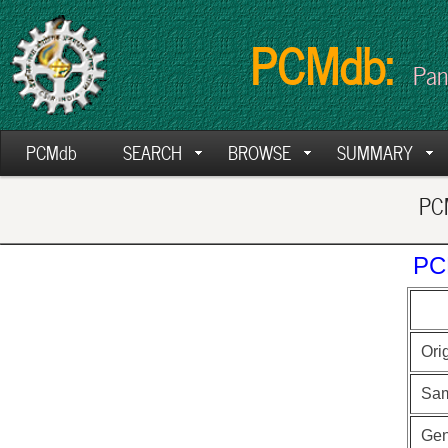
PCMdb:
Pan
PCMdb
SEARCH
BROWSE
SUMMARY
PCM
PC
Ori
Sa
Ge