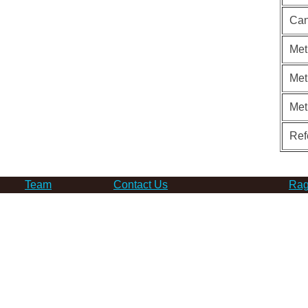
Can
Met
Met
Met
Ref
Team
Contact Us
Rag