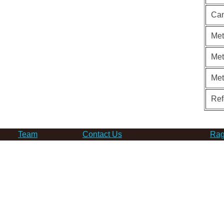
Can
Met
Met
Me
Ref
Team
Contact Us
Rag