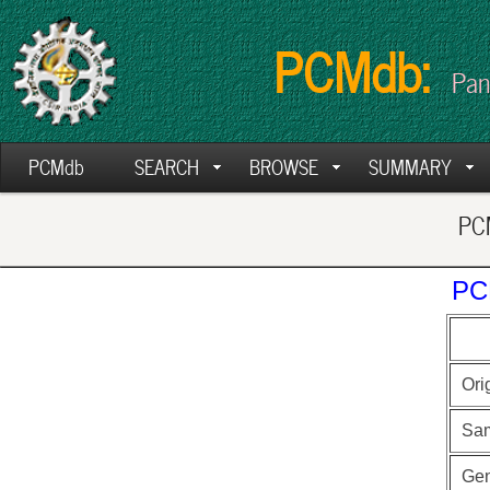
PCMdb:
Pan
PCMdb
SEARCH
BROWSE
SUMMARY
PCM
PC
Ori
Sa
Ge