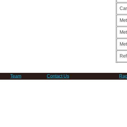
Can
Met
Met
Me
Ref
Team
Contact Us
Rag