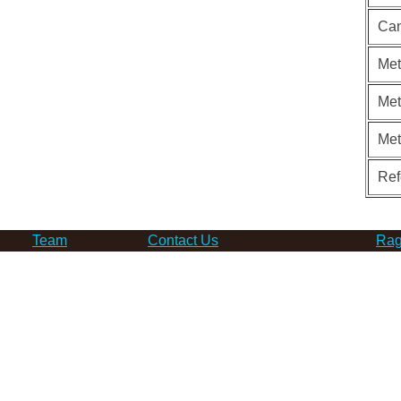
Can
Met
Met
Me
Ref
Team
Contact Us
Rag