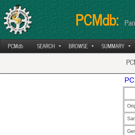
PCMdb:
Pan
PCMdb
SEARCH
BROWSE
SUMMARY
PCM
PC
Ori
Sa
Ge