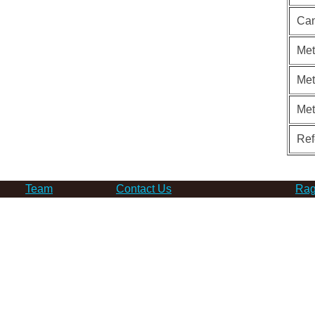
Can
Met
Met
Me
Ref
Team
Contact Us
Rag