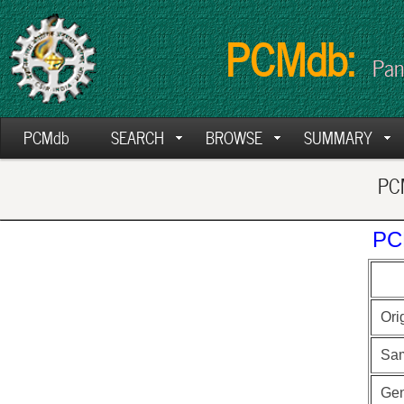
PCMdb:
Pan
PCMdb
SEARCH
BROWSE
SUMMARY
PCM
PC
Ori
Sa
Ge