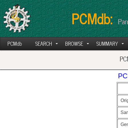
PCMdb:
Pan
PCMdb
SEARCH
BROWSE
SUMMARY
PCM
PC
Ori
Sa
Ge