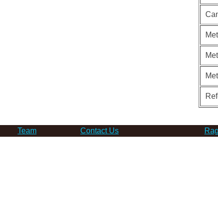
Can
Met
Met
Me
Ref
Team
Contact Us
Rag